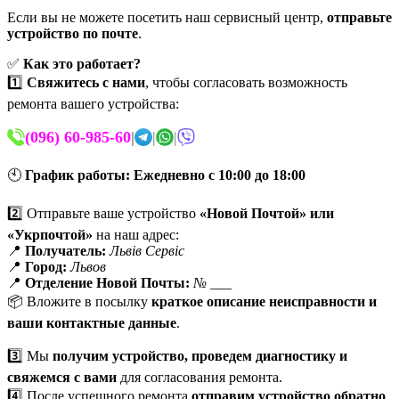
Если вы не можете посетить наш сервисный центр,
отправьте
устройство по почте
.
✅
Как это работает?
1️⃣
Свяжитесь с нами
, чтобы согласовать возможность
ремонта вашего устройства:
(096) 60-985-60
|
|
|
🕙
График работы:
Ежедневно с 10:00 до 18:00
2️⃣ Отправьте ваше устройство
«Новой Почтой» или
«Укрпочтой»
на наш адрес:
📍
Получатель:
Львів Сервіс
📍
Город:
Львов
📍
Отделение Новой Почты:
№ ___
📦 Вложите в посылку
краткое описание неисправности и
ваши контактные данные
.
3️⃣ Мы
получим устройство, проведем диагностику и
свяжемся с вами
для согласования ремонта.
4️⃣ После успешного ремонта
отправим устройство обратно