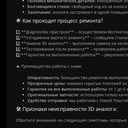
Поломка механических деталей:
изношенные ил
Болтающиеся стики:
свободный ход из-за износа
Залипание:
аналоги застревают в одной позиции
🌟 Как проходит процесс ремонта?
1️⃣ **Дiagnostika пристрою** – осуществляем бесплат
2️⃣ **Узгодження вартості ремонту** – сообщаем стоим
3️⃣ **Замена 3D аналога** – выполняем замену на ка
4️⃣ **Тестирование после ремонта** – проверяем работ
5️⃣ **Гарантия на выполненные работы** – уверенность
🔥 Преимущества работы с нами:
Оперативность:
большинство ремонтов выполняем
Прозрачные цены:
никаких скрытых платежей за 
Гарантия на все выполненные работы:
от 1 до 6 
Оригинальные запчасти:
используем только каче
Удобство отправки:
мы работаем с Новой Поштой 
🛠️ Признаки неисправности 3D аналога:
Обратите внимание на следующие симптомы, которые мо