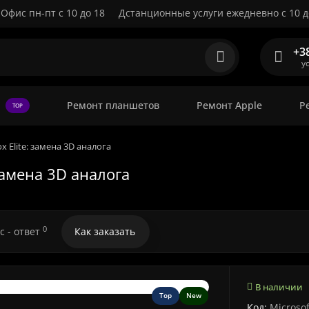
Офис пн-пт с 10 до 18
Дстанционные услуги ежедневно с 10 д
+3
у
Ремонт планшетов
Ремонт Apple
Р
TOP
 Elite: замена 3D аналога
замена 3D аналога
0
с - ответ
Как заказать
В наличии
Top
New
Код:
Microsof