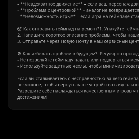
- **Неадекватное движение** – если ваш персонаж двига
- **Проблема с центровкой** – аналог не возвращаетс
- **Невозможность игры** – если игра на геймпаде ст
📦 Как отправить геймпад на ремонт?1. Упакуйте геймп
2. Напишите короткое описание проблемы, чтобы наши
3. Отправьте через Новую Почту в наш сервисный цен
⚙️ Как избежать проблем в будущем?- Регулярно провод
- Не позволяйте геймпаду падать или подвергаться м
- Используйте защитные чехлы, чтобы минимизировать
Если вы сталкиваетесь с несправностью вашего геймпад
возможное, чтобы вернуть ваше устройство в идеальн
Разрешите себе наслаждаться качественным игровым п
достижениям!
Часто задаваемые вопросы о Ремо