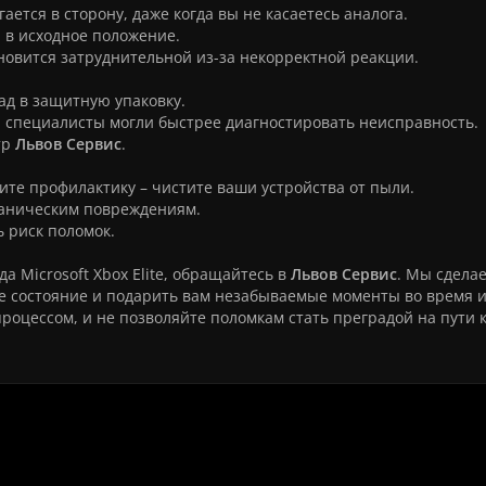
ется в сторону, даже когда вы не касаетесь аналога.
я в исходное положение.
ановится затруднительной из-за некорректной реакции.
ад в защитную упаковку.
 специалисты могли быстрее диагностировать неисправность.
тр
Львов Сервис
.
ите профилактику – чистите ваши устройства от пыли.
еханическим повреждениям.
 риск поломок.
а Microsoft Xbox Elite, обращайтесь в
Львов Сервис
. Мы сдела
ое состояние и подарить вам незабываемые моменты во время 
роцессом, и не позволяйте поломкам стать преградой на пути 
нт геймпада Microsoft Xbox Elite: зам
аналога