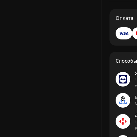
Оплата
Способы 
Т
м
М
С
Т
р