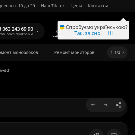
невно с 10 до 20
Наш Tik-tok
Цены
Контакты
RU
0
Спробуємо українською?
8 063 243 69 90
Так, звісно!
Ні
становка программ
Кабинет
Корзина
емонт моноблоков
Ремонт мониторов
1/2
Switch