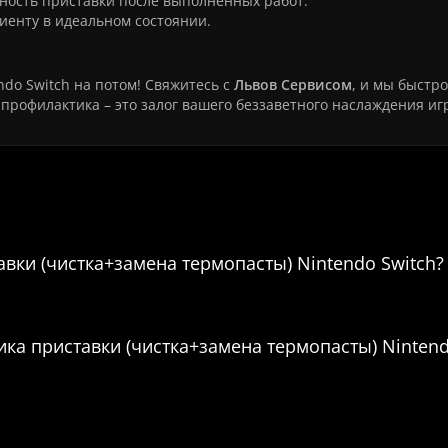
ость приставки после выполненных работ.
иенту в идеальном состоянии.
do Switch на потом! Свяжитесь с
Львов Сервисом
, и мы быстро
профилактика – это залог вашего беззаветного наслаждения иг
Профилактика приставки (чистка+зам
ты) Nintendo Switch
авки (чистка+замена термопасты) Nintendo Switch?
тика приставки (чистка+замена термопасты) Ninten