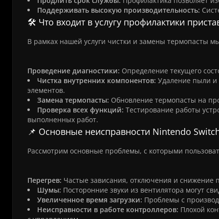
Продлить срок службы:
Профилактика позволяет изб
Поддерживать высокую производительность:
Сист
🛠️ Что входит в услугу профилактики приста
В рамках нашей услуги чистки и замены термопасты м
Проведение диагностики:
Определение текущего сост
Чистка внутренних компонентов:
Удаление пыли и 
элементов.
Замена термопасты:
Обновление термопасты на про
Проверка всех функций:
Тестирование работы устро
выполненных работ.
📌 Основные неисправности Nintendo Switc
Рассмотрим основные проблемы, с которыми пользовате
Перегрев:
Частые зависания, отключения и снижение 
Шумы:
Посторонние звуки из вентилятора могут св
Увеличенное время загрузки:
Проблемы с производи
Неисправности в работе контроллеров:
Плохой кон