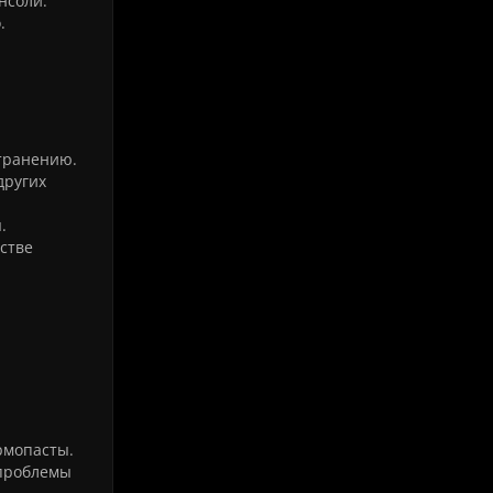
нсоли.
.
транению.
других
.
стве
рмопасты.
 проблемы