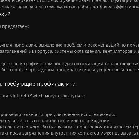
ежать серьезных поломок и увеличивает срок эксплуатации ко
емы, которые хорошо охлаждаются, работают более эффективно
вки?
ы предлагаем:
ояния приставки, выявление проблем и рекомендаций по их ус
загрязнений из корпуса, системы охлаждения, вентиляторов и 
цессоре и графическом чипе для оптимизации теплоотведения
йства после проведения профилактики для уверенности в каче
h, требующие профилактики
ли Nintendo Switch могут столкнуться:
производительности при длительном использовании.
идетельствовать о наличии пыли или повреждений.
тельностью могут быть связаны с перегревом или износом те
такт из-за загрязнения внутренних контактов может вызывать