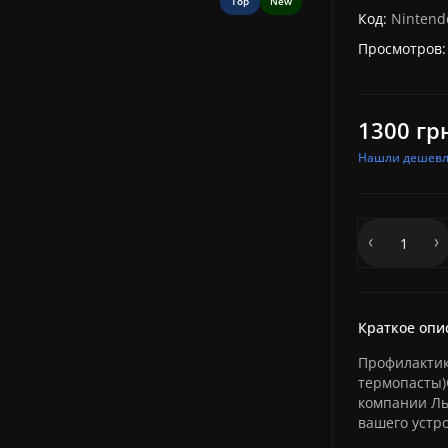
Top
New
Код:
Nintend
Просмотров:
1300 гр
Нашли дешевл
Краткое опи
Профилактика
термопасты)
компании Ль
вашего устро