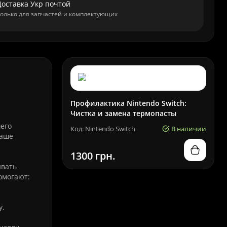
Доставка Укр почтой
олько для запчастей и комплектующих
Профилактика Nintendo Switch:
Чистка и замена термопасты
его
Код: Nintendo Switch
В наличии
ваше
1300 грн.
ивать
омогают:
у.