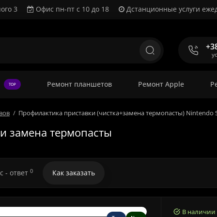
ого 3
Офис пн-пт с 10 до 18
Дстанционные услуги ежед
+3
у
Ремонт планшетов
Ремонт Apple
Р
TOP
вов
Профилактика приставки (чистка+замена термопасты) Nintendo 
 и замена термопасты
0
с - ответ
Как заказать
В наличии