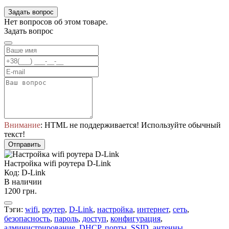
Задать вопрос
Нет вопросов об этом товаре.
Задать вопрос
Внимание
: HTML не поддерживается! Используйте обычный
текст!
Отправить
Настройка wifi роутера D-Link
Код: D-Link
В наличии
1200 грн.
Тэги:
wifi
,
роутер
,
D-Link
,
настройка
,
интернет
,
сеть
,
безопасность
,
пароль
,
доступ
,
конфигурация
,
администрирование
,
DHCP
,
порты
,
SSID
,
антенны
,