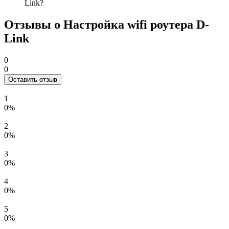
Link?
Отзывы о Настройка wifi роутера D-
Link
0
0
Оставить отзыв
1
0%
2
0%
3
0%
4
0%
5
0%