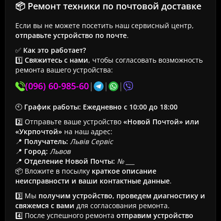
📦 Ремонт техники по почтовой доставке
Если вы не можете посетить наш сервисный центр,
отправьте устройство по почте
.
✅
Как это работает?
1️⃣
Свяжитесь с нами
, чтобы согласовать возможность
ремонта вашего устройства:
(096) 60-985-60
|
|
|
🕙
График работы:
Ежедневно с 10:00 до 18:00
2️⃣ Отправьте ваше устройство
«Новой Почтой» или
«Укрпочтой»
на наш адрес:
📍
Получатель:
Львів Сервіс
📍
Город:
Львов
📍
Отделение Новой Почты:
№ ___
📦 Вложите в посылку
краткое описание
неисправности и ваши контактные данные
.
3️⃣ Мы
получим устройство, проведем диагностику и
свяжемся с вами
для согласования ремонта.
4️⃣ После успешного ремонта
отправим устройство