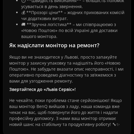
⏱️ **Швидкість виконання** – більшість поломок
усувається в день звернення.
💰 **Прозорі ціни** – жодних прихованих комісій
чи додаткових витрат.
🚚 **Зручна логістика** – ми співпрацюємо з
«Новою Поштою» по всій Україні для доставки
вашого монітора.
Як надіслати монітор на ремонт?
Якщо ви не знаходитеся у Львові, просто запакуйте
монітор у захисну упаковку та надішліть його «Новою
Поштою». Не забудьте вказати опис несправності, і ми
оперативно проведемо діагностику та зв’яжемося з
вами для узгодження ремонту.
Звертайтеся до «Львів Сервіс»!
Не чекайте, поки проблема стане серйознішою! Якщо
ваш монітор BenQ вийшов з ладу, наша команда вже
чекає на вас, щоб повернути його до життя і надати
професійну допомогу. З нами ваш монітор отримає
новий шанс на стабільну та продуктивну роботу! 🔧✨