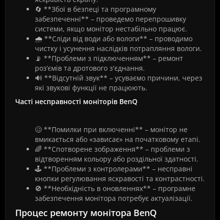
🔄 **Збої в безпеці та програмному
забезпеченні** – проведемо перепрошивку
системи, якщо монітор нестабільно працює.
🌧️ **Сліди від води або вологи** – проводимо
чистку і усунення наслідків потрапляння вологи.
📡 **Проблеми з підключенням** – ремонт
роз’ємів та дротового з'єднання.
🔊 **Відсутній звук** – усуваємо причини, через
які звукові функції не працюють.
Часті несправності моніторів BenQ
🥴 **Помилки при включенні** – монітор не
вмикається або «зависає» на початковому етапі.
🌈 **Спотворене зображення** – проблеми з
відтворенням кольору або роздільної здатності.
🕹️ **Проблеми з контролерами** – несправні
кнопки регулювання яскравості та контрастності.
🚫 **Необхідність в оновленнях** – програмне
забезпечення монітора потребує актуалізації.
Процес ремонту монітора BenQ