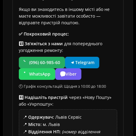
Якщо ви знаходитесь в іншому місті або не
маєте можливості завітати особисто —
відправте пристрій поштою.
✅ Покроковий процес:
1️⃣ Зв’яжіться з нами
для попереднього
узгодження ремонту:
(096) 60-985-60
Telegram
WhatsApp
Viber
🕙 Графік консультацій: Щодня з 10:00 до 18:00
2️⃣ Надішліть пристрій
через «Нову Пошту»
або «Укрпошту»:
📍
Одержувач:
Львів Сервіс
📍
Місто:
м. Львів
📍
Відділення НП:
(номер відділення