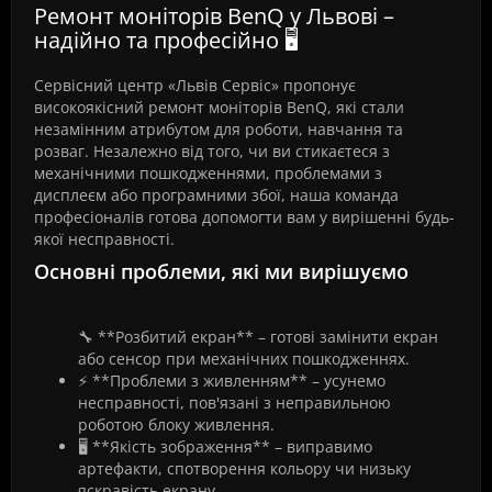
Ремонт моніторів BenQ у Львові –
надійно та професійно 🖥️
Сервісний центр «Львів Сервіс» пропонує
високоякісний ремонт моніторів BenQ, які стали
незамінним атрибутом для роботи, навчання та
розваг. Незалежно від того, чи ви стикаєтеся з
механічними пошкодженнями, проблемами з
дисплеєм або програмними збої, наша команда
професіоналів готова допомогти вам у вирішенні будь-
якої несправності.
Основні проблеми, які ми вирішуємо
🔧 **Розбитий екран** – готові замінити екран
або сенсор при механічних пошкодженнях.
⚡ **Проблеми з живленням** – усунемо
несправності, пов'язані з неправильною
роботою блоку живлення.
🖥️ **Якість зображення** – виправимо
артефакти, спотворення кольору чи низьку
яскравість екрану.