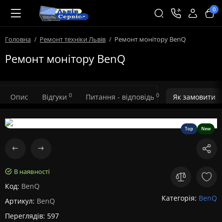
0
Головна
Ремонт техніки Львів
Ремонт монітору BenQ
Ремонт монітору BenQ
0
0
Опис
Відгуки
Питання - відповідь
Як замовити
Top
New
В наявності
Код:
BenQ
Категорія:
BenQ
Артикул:
BenQ
Переглядів: 597