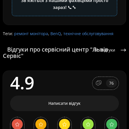
Зв'яжіться з нашими фахівцями просто
зараз!
📞🔧
Теги:
ремонт монітора
,
BenQ
,
технічне обслуговування
Відгуки про сервісний центр "Львів
Всі відгуки
Сервіс"
4.9
76
Написати відгук