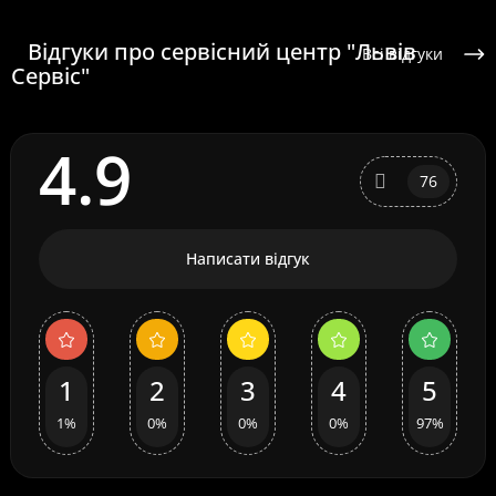
Відгуки про сервісний центр "Львів
Всі відгуки
Сервіс"
4.9
76
Написати відгук
1
2
3
4
5
1%
0%
0%
0%
97%