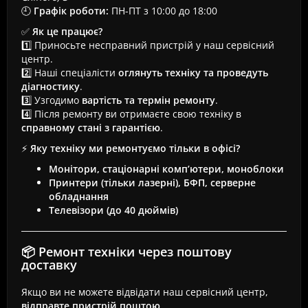
🕘
Графік роботи:
ПН-ПТ з 10:00 до 18:00
✅
Як це працює?
1️⃣ Приносьте несправний пристрій у наш сервісний
центр.
2️⃣ Наші спеціалісти
оглянуть техніку та проведуть
діагностику
.
3️⃣ Узгодимо
вартість та термін ремонту
.
4️⃣ Після ремонту ви отримаєте свою техніку в
справному стані з гарантією
.
⚡
Яку техніку ми ремонтуємо тільки в офісі?
Монітори, стаціонарні комп’ютери, моноблоки
Принтери (тільки лазерні), БФП, серверне
обладнання
Телевізори (до 40 дюймів)
📦 Ремонт техніки через поштову
доставку
Якщо ви не можете відвідати наш сервісний центр,
відправте пристрій поштою
.