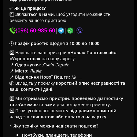
✅
Як це працює?
1️⃣
Зв’яжіться з нами
, щоб узгодити можливість
ремонту вашого пристрою:
(096) 60-985-60
|
|
|
🕙
Графік роботи:
Щодня з 10:00 до 18:00
2️⃣ Надішліть ваш пристрій
«Новою Поштою» або
«Укрпоштою»
на нашу адресу:
📍
Одержувач:
Львів Сервіс
📍
Місто:
Львів
📍
Відділення Нової Пошти:
№ ___
📦 Вкладіть у посилку
короткий опис несправності та
ваші контактні дані
.
3️⃣ Ми
отримаємо пристрій, проведемо діагностику
та зв’яжемося з вами
для погодження ремонту.
4️⃣ Після успішного ремонту
відправимо пристрій
назад з післяплатою або оплатою на картку
.
⚡
Яку техніку можна надіслати поштою?
Ноутбуки, планшети, телефони