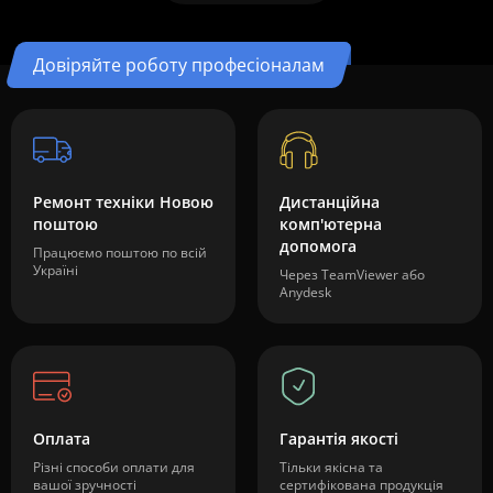
Довіряйте роботу професіоналам
Ремонт техніки Новою
Дистанційна
поштою
комп'ютерна
допомога
Працюємо поштою по всій
Україні
Через TeamViewer або
Anydesk
Оплата
Гарантія якості
Різні способи оплати для
Тільки якісна та
вашої зручності
сертифікована продукція