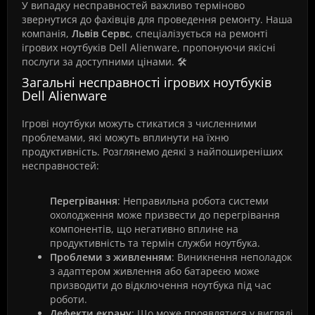
У випадку несправностей важливо терміново
звернутися до фахівців для проведення ремонту. Наша
компанія,
Львів Сервс
, спеціалізується на ремонті
ігрових ноутбуків Dell Alienware, пропонуючи якісні
послуги за доступними цінами. 🛠️
Загальні несправності ігрових ноутбуків
Dell Alienware
Ігрові ноутбуки можуть стикатися з численними
проблемами, які можуть вплинути на їхню
продуктивність. Розглянемо деякі з найпоширеніших
несправностей:
Перегрівання
: Неправильна робота системи
охолодження може призвести до перегрівання
компонентів, що негативно вплине на
продуктивність та термін служби ноутбука.
Проблеми з живленням
: Виникнення неполадок
з адаптером живлення або батареєю може
призводити до відключення ноутбука під час
роботи.
Дефекти екрану
: Що може проявлятися у вигляді