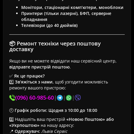
Монітори, стаціонарні комп’ютери, моноблоки
Принтери (тільки лазерні), БФП, серверне
обладнання
Телевізори (до 40 дюймів)
📦 Ремонт техніки через поштову
доставку
Якщо ви не можете відвідати наш сервісний центр,
відправте пристрій поштою
.
✅
Як це працює?
1️⃣
Зв’яжіться з нами
, щоб узгодити можливість
ремонту вашого пристрою:
(096) 60-985-60
|
|
|
🕙
Графік роботи:
Щодня з 10:00 до 18:00
2️⃣ Надішліть ваш пристрій
«Новою Поштою» або
«Укрпоштою»
на нашу адресу:
📍
Одержувач:
Львів Сервіс