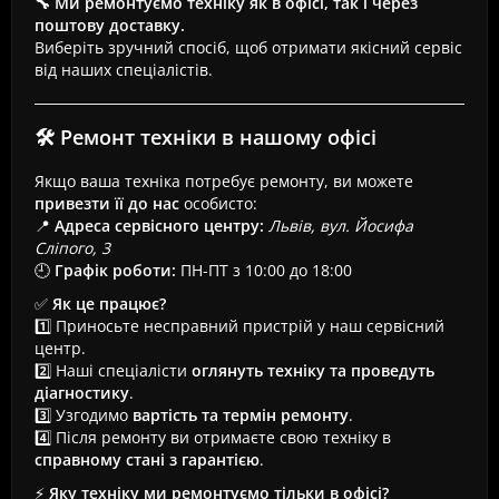
🔧 Ми ремонтуємо техніку як в офісі, так і через
поштову доставку.
Виберіть зручний спосіб, щоб отримати якісний сервіс
від наших спеціалістів.
🛠 Ремонт техніки в нашому офісі
Якщо ваша техніка потребує ремонту, ви можете
привезти її до нас
особисто:
📍
Адреса сервісного центру:
Львів, вул. Йосифа
Сліпого, 3
🕘
Графік роботи:
ПН-ПТ з 10:00 до 18:00
✅
Як це працює?
1️⃣ Приносьте несправний пристрій у наш сервісний
центр.
2️⃣ Наші спеціалісти
оглянуть техніку та проведуть
діагностику
.
3️⃣ Узгодимо
вартість та термін ремонту
.
4️⃣ Після ремонту ви отримаєте свою техніку в
справному стані з гарантією
.
⚡
Яку техніку ми ремонтуємо тільки в офісі?