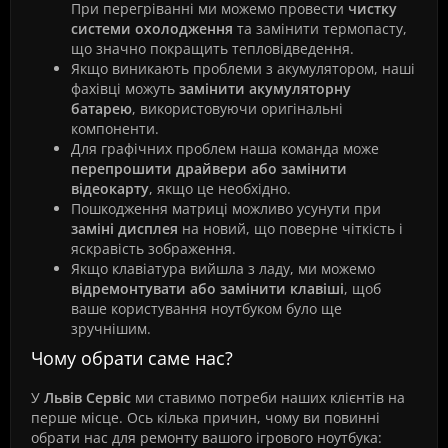
При перегріванні ми можемо провести
чистку
системи охолодження
та замінити термопасту,
що значно покращить тепловідведення.
Якщо виникають проблеми з акумулятором, наші
фахівці можуть
замінити акумуляторну
батарею
, використовуючи оригінальні
компоненти.
Для графічних проблем наша команда може
перепрошити драйвери або замінити
відеокарту
, якщо це необхідно.
Пошкодження матриці можливо усунути при
заміні дисплея
на новий, що поверне чіткість і
яскравість зображення.
Якщо клавіатура вийшла з ладу, ми можемо
відремонтувати або замінити клавіші
, щоб
ваше користування ноутбуком було ще
зручнішим.
Чому обрати саме нас?
У
Львів Сервіс
ми ставимо потреби наших клієнтів на
перше місце. Ось кілька причин, чому ви повинні
обрати нас для ремонту вашого ігрового ноутбука: