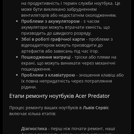
на продуктивність і термін служби ноутбука. Це
може бути викликано забрудненням
вентиляторів або недостатнім охолодженням.
Проблеми з акумулятором
- з часом
акумулятори можуть втрачати ємність, що
призводить до швидкого розряду.
Збої в роботі графічної карти
- проблеми з
відеоадаптером можуть призводити до
артефактів або зависань під час ігор.
Пошкодження матриці
- тріски або плями на
екрані, що можуть виникати через механічні
пошкодження.
Проблеми з клавіатурою
- зношення клавіш або
їх повна непридатність через потрапляння
рідини.
Етапи ремонту ноутбуків Acer Predator
Процес ремонту ваших ноутбуків в
Львів Сервіс
включає кілька етапів:
Діагностика
- перш ніж почати ремонт, наші