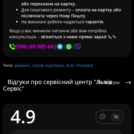
або переказом на картку
.
Для поштового ремонту –
оплата на картку або
післяплата через Нову Пошту
.
На виконані роботи надається
гарантія
.
Якщо у вас виникли питання або вам потрібна
консультація –
зв’яжіться з нами прямо зараз!
📞🔧
(096) 60-985-60
|
|
|
Теги:
ремонт
,
ігрові ноутбуки
,
Acer Predator
Відгуки про сервісний центр "Львів
Всі відгуки
Сервіс"
4.9
76