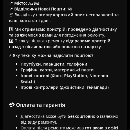
📍
Місто:
Львів
📍
Відділення Нової Пошти:
№ ___
📦 Вкладіть у посилку
короткий опис несправності та
ваші контактні дані
.
3️⃣ Ми
отримаємо пристрій, проведемо діагностику
та зв’яжемося з вами
для погодження ремонту.
4️⃣ Після успішного ремонту
відправимо пристрій
назад з післяплатою або оплатою на картку
.
⚡
Яку техніку можна надіслати поштою?
Ноутбуки, планшети, телефони
Графічні карти, материнські плати
Ігрові консолі (Xbox, PlayStation, Nintendo
Switch)
Ігрові контролери (джойстики, геймпади)
💳 Оплата та гарантія
Діагностика може бути
безкоштовною
(залежно
від виду ремонту).
Оплата після ремонту можлива
готівкою в офісі