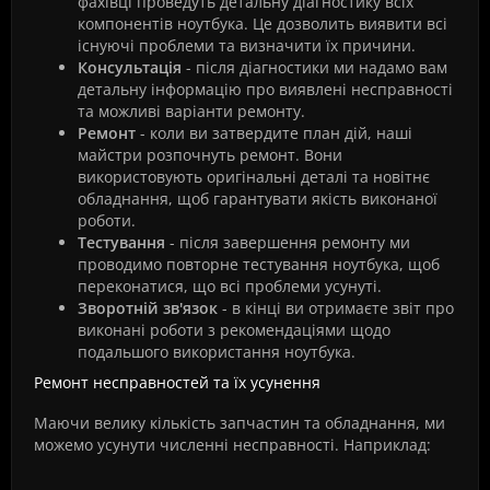
фахівці проведуть детальну діагностику всіх
компонентів ноутбука. Це дозволить виявити всі
існуючі проблеми та визначити їх причини.
Консультація
- після діагностики ми надамо вам
детальну інформацію про виявлені несправності
та можливі варіанти ремонту.
Ремонт
- коли ви затвердите план дій, наші
майстри розпочнуть ремонт. Вони
використовують оригінальні деталі та новітнє
обладнання, щоб гарантувати якість виконаної
роботи.
Тестування
- після завершення ремонту ми
проводимо повторне тестування ноутбука, щоб
переконатися, що всі проблеми усунуті.
Зворотній зв'язок
- в кінці ви отримаєте звіт про
виконані роботи з рекомендаціями щодо
подальшого використання ноутбука.
Ремонт несправностей та їх усунення
Маючи велику кількість запчастин та обладнання, ми
можемо усунути численні несправності. Наприклад: