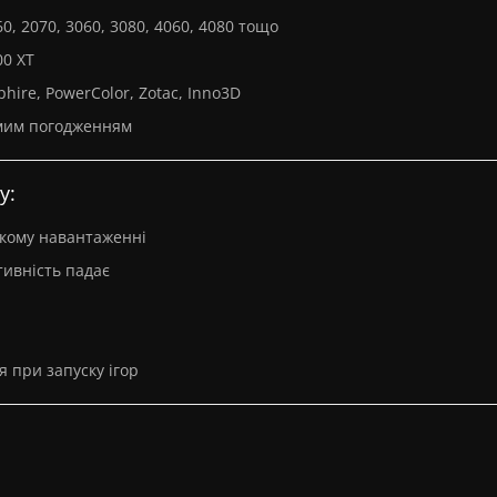
60, 2070, 3060, 3080, 4060, 4080 тощо
00 XT
phire, PowerColor, Zotac, Inno3D
емим погодженням
у:
ькому навантаженні
тивність падає
 при запуску ігор