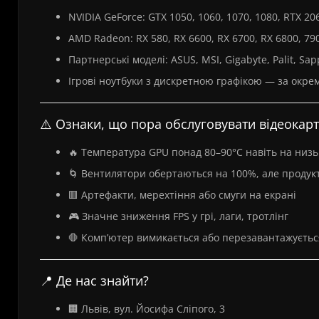
NVIDIA GeForce: GTX 1050, 1060, 1070, 1080, RTX 20
AMD Radeon: RX 580, RX 6600, RX 6700, RX 6800, 79
Партнерські моделі: ASUS, MSI, Gigabyte, Palit, Sap
Ігрові ноутбуки з дискретною графікою — за окр
⚠️ Ознаки, що пора обслуговувати відеокарт
🔥 Температура GPU понад 80–90°C навіть на низ
🌀 Вентилятори обертаються на 100%, але продук
🟥 Артефакти, мерехтіння або смуги на екрані
🎮 Значне зниження FPS у грі, лаги, тротлінг
🛑 Комп’ютер вимикається або перезавантажується
📍 Де нас знайти?
🏢 Львів, вул. Йосифа Сліпого, 3