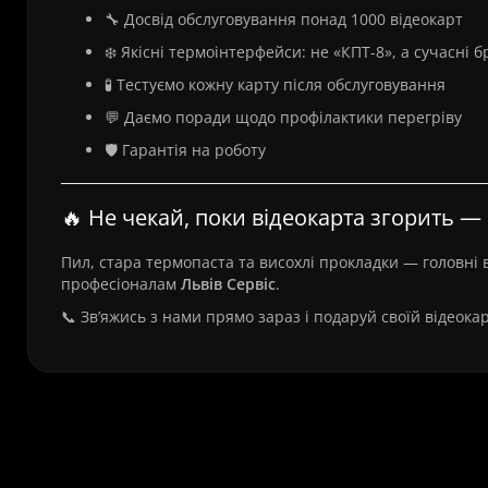
🔧 Досвід обслуговування понад 1000 відеокарт
❄️ Якісні термоінтерфейси: не «КПТ-8», а сучасні 
🧪 Тестуємо кожну карту після обслуговування
💬 Даємо поради щодо профілактики перегріву
🛡️ Гарантія на роботу
🔥 Не чекай, поки відеокарта згорить —
Пил, стара термопаста та висохлі прокладки — головні 
професіоналам
Львів Сервіс
.
📞 Зв’яжись з нами прямо зараз і подаруй своїй відеокар
Часті питання про Обслуговування в
і т