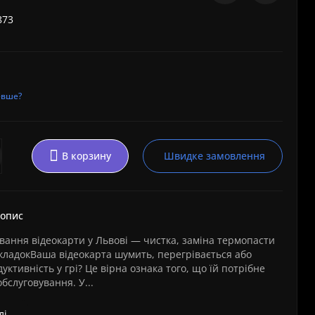
873
евше?
В корзину
Швидке замовлення
 опис
вання відеокарти у Львові — чистка, заміна термопасти
кладокВаша відеокарта шумить, перегрівається або
уктивність у грі? Це вірна ознака того, що їй потрібне
бслуговування. У...
і...