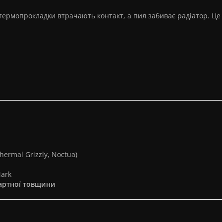
 термопрокладки втрачають контакт, а пил забиває радіатор. Це
ermal Grizzly, Noctua)
Mark
артної товщини