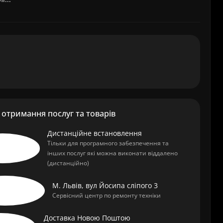
отримання послуг та товарів
Дистанційне встановлення
Тільки для програмного забезпечення та
інших послуг які можна виконати віддалено
(дистанційно)
М. Львів, вул Йосипа сліпого 3
Сервісний центр по ремонту техніки
Доставка Новою Поштою