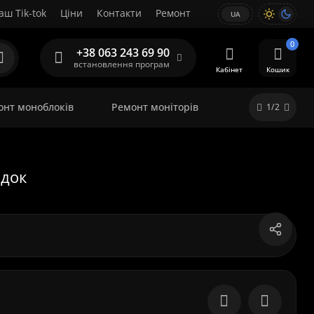
аш Tik-tok
Ціни
Контакти
Ремонт
UA
0
+38 063 243 69 90
встановлення програм
Кабінет
Кошик
онт моноблоків
Ремонт моніторів
1/2
адок