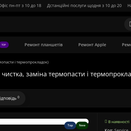
Офіс пн-пт з 10 до 18
Дстанційні послуги щодня з 10 до 20
Н
Ремонт планшетів
Ремонт Apple
Рем
TOP
рмопасти і термопрокладок)
 чистка, заміна термопасти і термопрокл
0
відповідь
В наявності
Top
New
Код:
Service