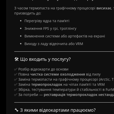
З часом термопаста на графічному процесорі
висихає
,
призводить до:
Перегріву ядра та пам’яті
Зниження FPS у грі, тротлінгу
Вимкнення системи або артефактів на екрані
Виходу з ладу відеочипа або VRM
🛠️ Що входить у послугу?
✅ Розбір відеокарти до основи
✅ Повна
чистка системи охолодження
від пилу
✅ Заміна термопасти на графічному процесорі (Arctic, Th
✅ Заміна
термопрокладок
на чіпах пам’яті та VRM
✅ Збірка, тестування температури й стабільності в Fur
✅ За потреби —
реставрація термопрокладок нестанд
🔧 З якими відеокартами працюємо?