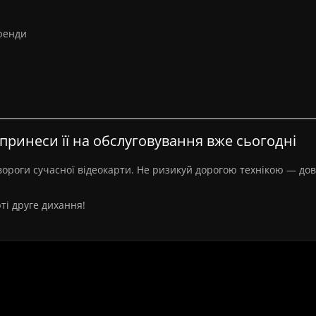
бренди
 принеси її на обслуговування вже сьогодні
вороги сучасної відеокарти. Не ризикуй дорогою технікою — дові
ті друге дихання!
ідеокарти (чистка від пилу, заміна т
ермопрокладок)