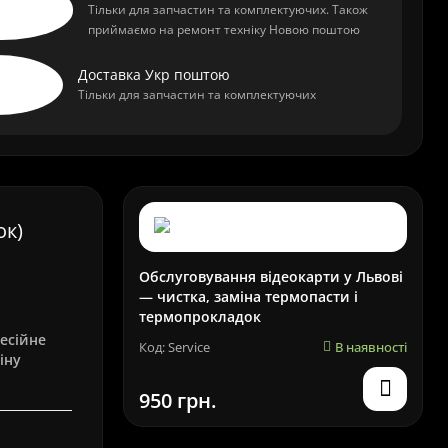
Тільки для запчастин та комплектуючих. Також
приймаємо на ремонт техніку Новою поштою
Доставка Укр поштою
Тільки для запчастин та комплектуючих
ок)
Обслуговування відеокарти у Львові
— чистка, заміна термопасти і
термопрокладок
есійне
Код: Service
В наявності
іну
950 грн.