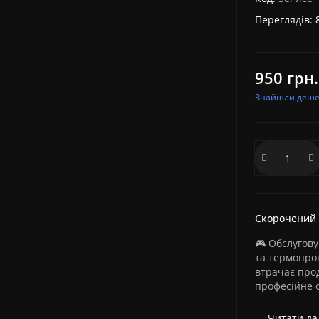
Переглядів: 
950 грн.
Знайшли деш
Скорочений
🎮 Обслугову
та термопро
втрачає прод
професійне о
Читати дал