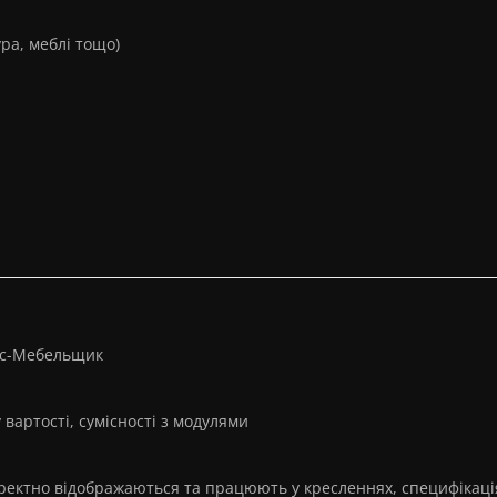
ура, меблі тощо)
ис-Мебельщик
вартості, сумісності з модулями
коректно відображаються та працюють у кресленнях, специфікаці