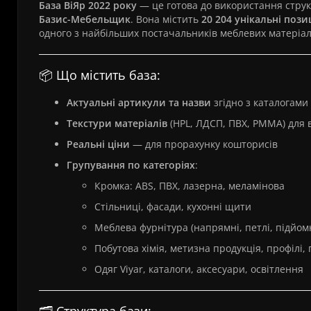
База ВіЯр 2022 року
— це готова до використання струк
Базис-Мебельщик
. Вона містить
20 204 унікальні позиц
одного з найбільших постачальників меблевих матеріалі
📦 Що містить база:
Актуальні артикули та назви
згідно з каталогами
Текстури матеріалів
(HPL, ЛДСП, ПВХ, PMMA) для ві
Реальні ціни
— для прорахунку кошторисів
Групування по категоріях
:
Кромка: ABS, ПВХ, лазерна, меламінова
Стільниці, фасади, кухонні щити
Меблева фурнітура (напрямні, петлі, підйом
Побутова хімія, метизна продукція, профілі, 
Одяг Viyar, каталоги, аксесуари, освітлення