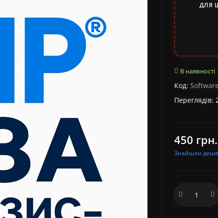
ДЛЯ 
В наявності
Код:
Softwar
Переглядів: 
450 грн.
Знайшли деш