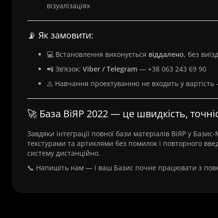
візуалізаціях
📡 Як замовити:
💻 Встановлення виконується
віддалено
, без виїз
📲 Зв’язок:
Viber / Telegram
— +38 063 243 69 90
⚠️ Навчання проектуванню не входить у вартість
🚀 База ВіЯР 2022 — це швидкість, точн
Завдяки інтеграції повної бази матеріалів ВіЯР у Бази
текстурами та артиклями без помилок і повторного вве
систему дистанційно.
📞 Напишіть нам — і ваш Базис почне працювати з пов
Часті питання про 