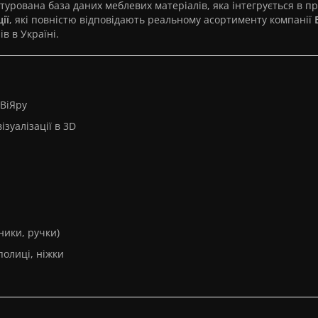
турована база даних меблевих матеріалів, яка інтегрується в п
ії
, які повністю відповідають реальному асортименту компанії
в в Україні.
 ВіЯру
зуалізації в 3D
ники, ручки)
полиці, ніжки