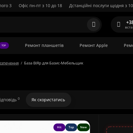
пого 3
Офіс пн-пт з 10 до 18
Дстанційні послуги щодня з 10
+3
вст
Ремонт планшетів
Ремонт Apple
Рем
TOP
езпечення
База ВіЯр для Базис-Мебельщик
0
відповідь
Як скористатись
Hit
Top
New