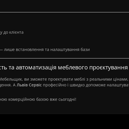
ду до клієнта
 — лише встановлення та налаштування бази
ість та автоматизація меблевого проєктування
с-Мебельщик, ви зможете проектувати меблі з реальними цінами,
дення. А
Львів Сервіс
професійно і швидко допоможе налаштува
ною комерційною базою вже сьогодні!
База ВіЯр для Базис-Мебельщик