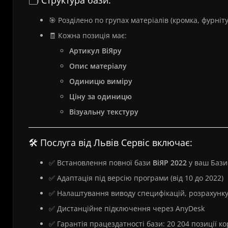
🗂️ Структура бази:
🎯 Розділено по групах матеріалів (кромка, фурніт
🧾 Кожна позиція має:
Артикул ВіЯру
Опис матеріалу
Одиницю виміру
Ціну за одиницю
Візуальну текстуру
🛠️ Послуга від Львів Сервіс включає:
✅ Встановлення повної бази
ВіЯР 2022
у ваш Баз
✅ Адаптація під версію програми (від 10 до 2022)
✅ Налаштування виводу специфікацій, розрахунку 
✅ Дистанційне підключення через AnyDesk
✅ Гарантія працездатності бази: 20 204 позиції 