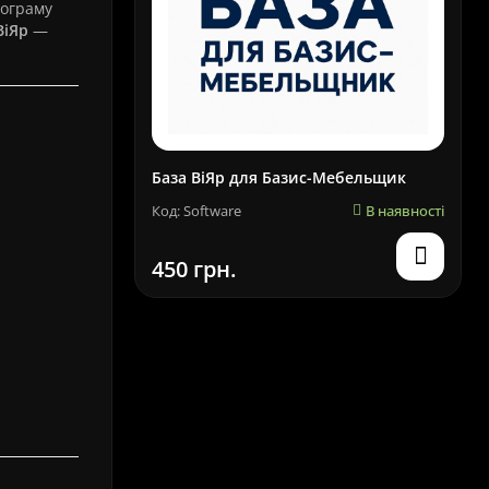
рограму
ВіЯр
—
База ВіЯр для Базис-Мебельщик
Код: Software
В наявності
450 грн.