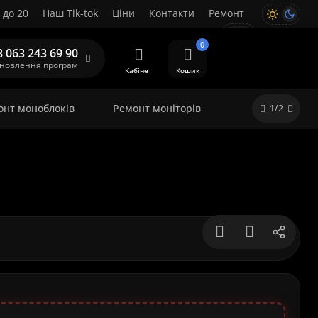
 до 20
Наш Tik-tok
Ціни
Контакти
Ремонт
UA
0
8 063 243 69 90
ановлення програм
Кабінет
Кошик
онт моноблоків
Ремонт моніторів
1/2