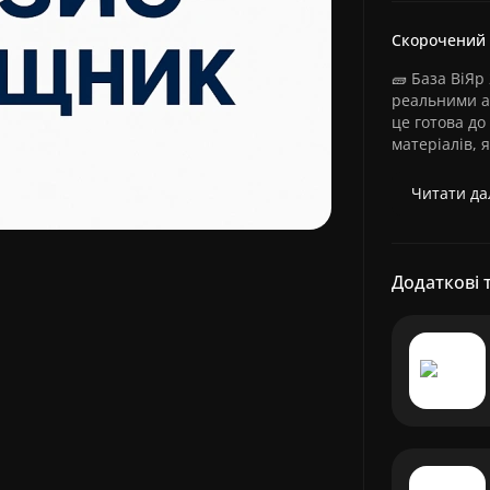
Скорочений
🧱 База ВіЯр
реальними а
це готова до
матеріалів, я
Читати дал
Додаткові 