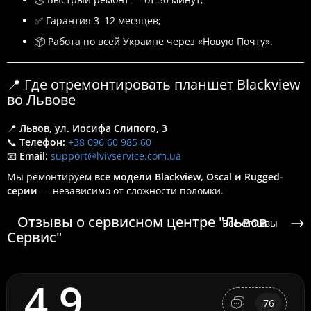
✅ Гарантия 3–12 месяцев;
📦 Работа по всей Украине через «Новую Почту».
📍 Где отремонтировать планшет Blackview
во Львове
📍
Львов, ул. Иосифа Слипого, 3
📞
Телефон:
+38 096 60 985 60
📧
Email:
support@lvivservice.com.ua
Мы ремонтируем
все модели Blackview, Oscal и Rugged-
серии
— независимо от сложности поломки.
Отзывы о сервисном центре "Львов
Все отзывы
Сервис"
4.9
76