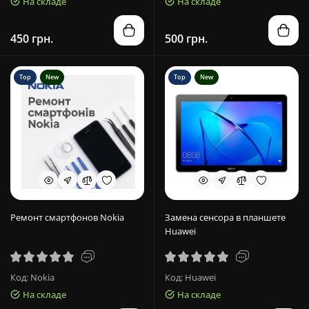
На складе
На складе
450 грн.
500 грн.
Top
New
Top
New
Ремонт смартфонов Nokia
Замена сенсора в планшете
Huawei
Код: Nokia
Код: Huawei
На складе
На складе