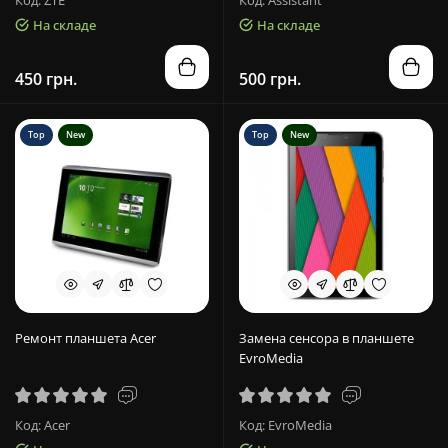
Код: ZTE
Код: Assistant
На складе
На складе
450 грн.
500 грн.
Top
New
Top
New
Ремонт планшета Acer
Замена сенсора в планшете
EvroMedia
Код: Acer
Код: EvroMedia