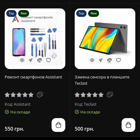
Top
New
Top
New
Ремонт смартфонов Assistant
Замена сенсора в планшете
Teclast
Код: Assistant
Код: Teclast
На складе
На складе
550 грн.
500 грн.