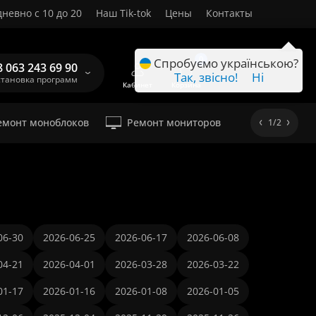
невно с 10 до 20
Наш Tik-tok
Цены
Контакты
RU
0
Спробуємо українською?
8 063 243 69 90
Так, звісно!
Ні
становка программ
Кабинет
Корзина
емонт моноблоков
Ремонт мониторов
1/2
06-30
2026-06-25
2026-06-17
2026-06-08
04-21
2026-04-01
2026-03-28
2026-03-22
01-17
2026-01-16
2026-01-08
2026-01-05