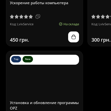
Ускорение работы компьютера
Код: LvivService
На складе
Код: LvivServ
450 грн.
300 грн.
Top
New
Установка и обновление программы
OPZ