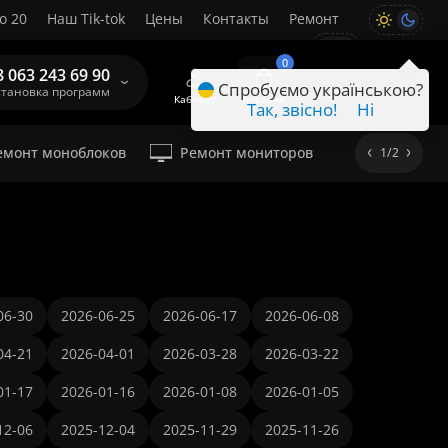
о 20
Наш Tik-tok
Цены
Контакты
Ремонт
RU
0
8 063 243 69 90
Спробуємо українською?
становка программ
Кабинет
Корзина
Так, звісно!
Ні
емонт моноблоков
Ремонт мониторов
1/2
06-30
2026-06-25
2026-06-17
2026-06-08
04-21
2026-04-01
2026-03-28
2026-03-22
01-17
2026-01-16
2026-01-08
2026-01-05
12-06
2025-12-04
2025-11-29
2025-11-26