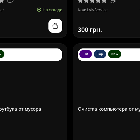
ker
На складе
Код: LvivService
300 грн.
w
Hit
Top
New
оутбука от мусора
Очистка компьютера от м