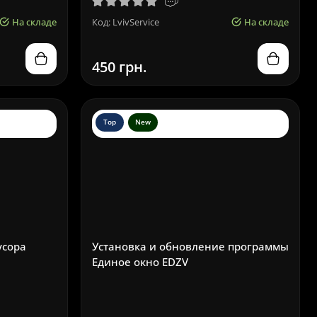
На складе
Код: LvivService
На складе
450 грн.
Top
New
усора
Установка и обновление программы
Единое окно EDZV