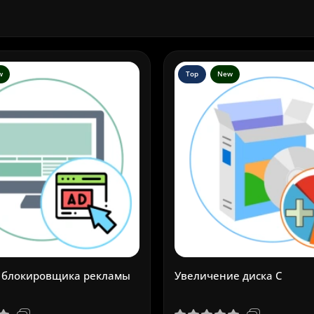
w
Top
New
 блокировщика рекламы
Увеличение диска C