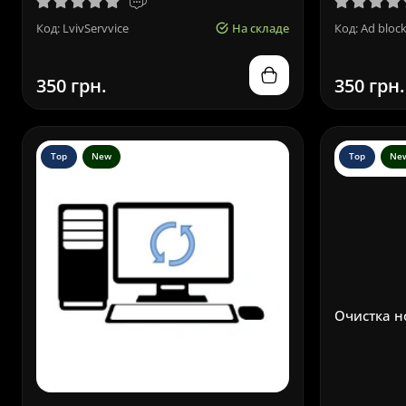
Код: LvivServvice
На складе
Код: Ad bloc
350 грн.
350 грн.
Top
New
Top
Ne
Очистка н