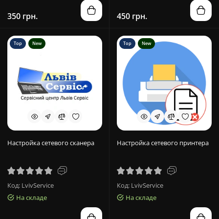
350 грн.
450 грн.
Top
New
Top
New
Настройка сетевого сканера
Настройка сетевого принтера
Код: LvivService
Код: LvivService
На складе
На складе