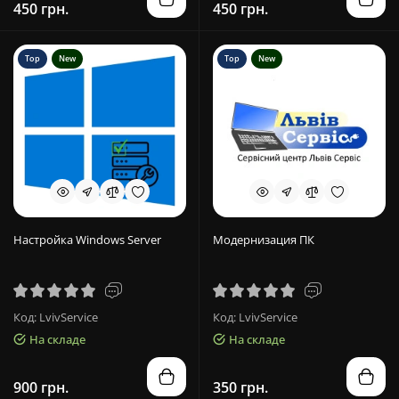
450 грн.
450 грн.
Top
New
Top
New
Настройка Windows Server
Модернизация ПК
Код: LvivService
Код: LvivService
На складе
На складе
900 грн.
350 грн.