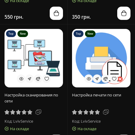
На складе
На складе
550 грн.
350 грн.
Top
New
Top
New
Настройка сканирования по
Настройка печати по сети
сети
Код: LvivService
Код: LvivService
На складе
На складе