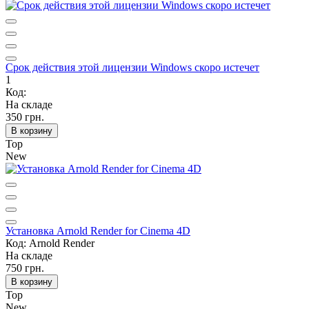
Срок действия этой лицензии Windows скоро истечет
1
Код:
На складе
350 грн.
В корзину
Top
New
Установка Arnold Render for Cinema 4D
Код: Arnold Render
На складе
750 грн.
В корзину
Top
New