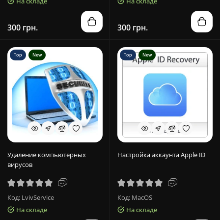
На складе
На складе
300 грн.
300 грн.
Top
New
Top
New
Удаление компьютерных
Настройка аккаунта Apple ID
вирусов
Код: LvivService
Код: MacOS
На складе
На складе