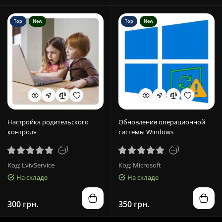
Top
New
Top
New
Настройка родительского
Обновления операционной
контроля
системы Windows
Код: LvivService
Код: Microsoft
На складе
На складе
300 грн.
350 грн.