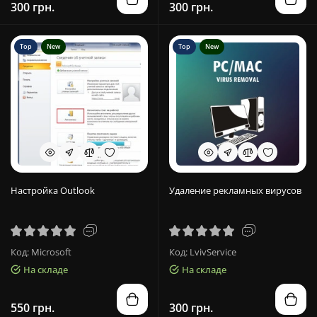
300 грн.
300 грн.
Top
New
Top
New
Настройка Outlook
Удаление рекламных вирусов
Код: Microsoft
Код: LvivService
На складе
На складе
550 грн.
300 грн.