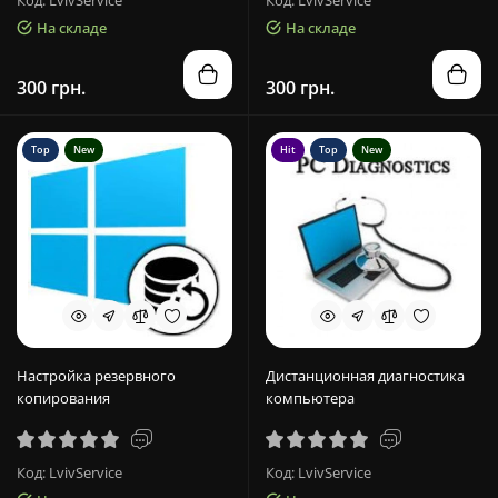
Код: LvivService
Код: LvivService
На складе
На складе
300 грн.
300 грн.
Top
New
Hit
Top
New
Настройка резервного
Дистанционная диагностика
копирования
компьютера
Код: LvivService
Код: LvivService