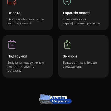
Оплата
Гарантія якості
Різні способи оплати для
Тільки якісна та
вашої зручності
сертифікована продукція
Подарунки
Знижки
Бонуси та подарунки для
Більше знижок, більше
постійних клієнтів
заощаджень!
магазину