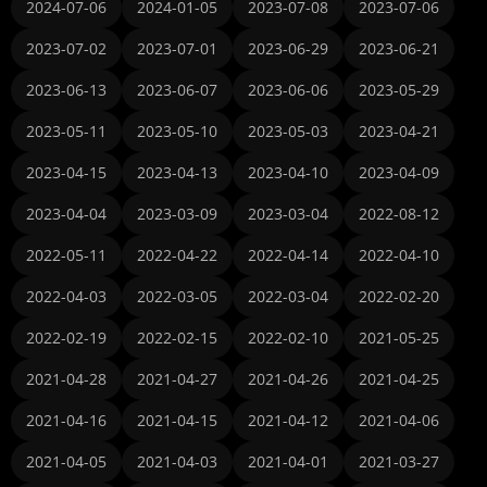
2024-07-06
2024-01-05
2023-07-08
2023-07-06
2023-07-02
2023-07-01
2023-06-29
2023-06-21
2023-06-13
2023-06-07
2023-06-06
2023-05-29
2023-05-11
2023-05-10
2023-05-03
2023-04-21
2023-04-15
2023-04-13
2023-04-10
2023-04-09
2023-04-04
2023-03-09
2023-03-04
2022-08-12
2022-05-11
2022-04-22
2022-04-14
2022-04-10
2022-04-03
2022-03-05
2022-03-04
2022-02-20
2022-02-19
2022-02-15
2022-02-10
2021-05-25
2021-04-28
2021-04-27
2021-04-26
2021-04-25
2021-04-16
2021-04-15
2021-04-12
2021-04-06
2021-04-05
2021-04-03
2021-04-01
2021-03-27