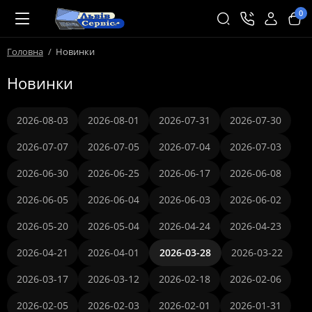
0
Головна
Новинки
Новинки
2026-08-03
2026-08-01
2026-07-31
2026-07-30
2026-07-07
2026-07-05
2026-07-04
2026-07-03
2026-06-30
2026-06-25
2026-06-17
2026-06-08
2026-06-05
2026-06-04
2026-06-03
2026-06-02
2026-05-20
2026-05-04
2026-04-24
2026-04-23
2026-04-21
2026-04-01
2026-03-28
2026-03-22
2026-03-17
2026-03-12
2026-02-18
2026-02-06
2026-02-05
2026-02-03
2026-02-01
2026-01-31