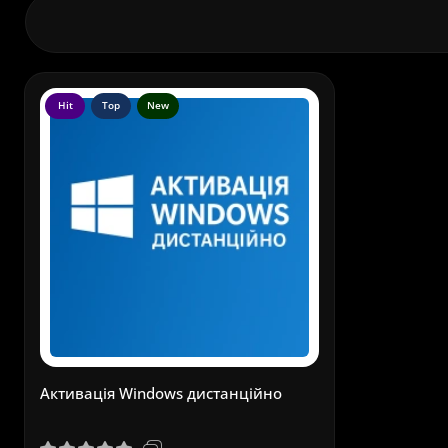
Hit
Top
New
Активація Windows дистанційно