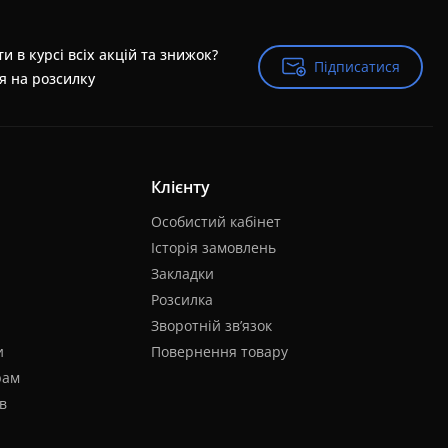
и в курсі всіх акцій та знижок?
Підписатися
Підписатися
я на розсилку
Клієнту
Особистий кабінет
Історія замовлень
Закладки
Розсилка
Зворотній зв’язок
и
Повернення товару
рам
в