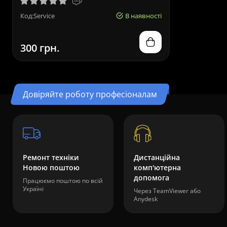
Код:Service
В наявності
300 грн.
Довіряйте роботу професіоналам
Ремонт техніки
Дистанційна
Новою поштою
комп'ютерна
допомога
Працюємо поштою по всій
Україні
Через TeamViewer або
Anydesk