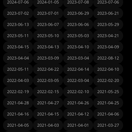
2024-07-06
2024-01-05
2023-07-08
2023-07-06
2023-07-02
2023-07-01
2023-06-29
2023-06-21
2023-06-13
2023-06-07
2023-06-06
2023-05-29
2023-05-11
2023-05-10
2023-05-03
2023-04-21
2023-04-15
2023-04-13
2023-04-10
2023-04-09
2023-04-04
2023-03-09
2023-03-04
2022-08-12
2022-05-11
2022-04-22
2022-04-14
2022-04-10
2022-04-03
2022-03-05
2022-03-04
2022-02-20
2022-02-19
2022-02-15
2022-02-10
2021-05-25
2021-04-28
2021-04-27
2021-04-26
2021-04-25
2021-04-16
2021-04-15
2021-04-12
2021-04-06
2021-04-05
2021-04-03
2021-04-01
2021-03-27