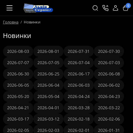
0
Головна
Новинки
Новинки
2026-08-03
2026-08-01
2026-07-31
2026-07-30
2026-07-07
2026-07-05
2026-07-04
2026-07-03
2026-06-30
2026-06-25
2026-06-17
2026-06-08
2026-06-05
2026-06-04
2026-06-03
2026-06-02
2026-05-20
2026-05-04
2026-04-24
2026-04-23
2026-04-21
2026-04-01
2026-03-28
2026-03-22
2026-03-17
2026-03-12
2026-02-18
2026-02-06
2026-02-05
2026-02-03
2026-02-01
2026-01-31