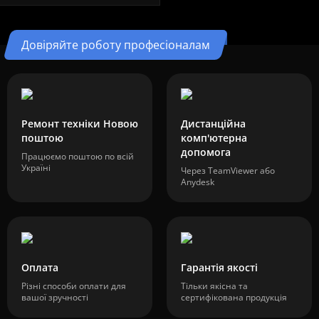
Довіряйте роботу професіоналам
Ремонт техніки Новою
Дистанційна
поштою
комп'ютерна
допомога
Працюємо поштою по всій
Україні
Через TeamViewer або
Anydesk
Оплата
Гарантія якості
Різні способи оплати для
Тільки якісна та
вашої зручності
сертифікована продукція