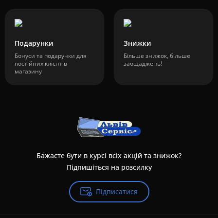
Подарунки
Знижки
Бонуси та подарунки для
Більше знижок, більше
постійних клієнтів
заощаджень!
магазину
Бажаєте бути в курсі всіх акцій та знижок?
Підпишіться на розсилку
Підписатися