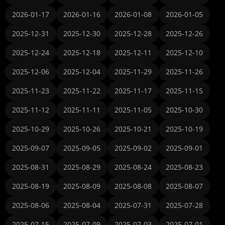
2026-01-17
2026-01-16
2026-01-08
2026-01-05
2025-12-31
2025-12-30
2025-12-28
2025-12-26
2025-12-24
2025-12-18
2025-12-11
2025-12-10
2025-12-06
2025-12-04
2025-11-29
2025-11-26
2025-11-23
2025-11-22
2025-11-17
2025-11-15
2025-11-12
2025-11-11
2025-11-05
2025-10-30
2025-10-29
2025-10-26
2025-10-21
2025-10-19
2025-09-07
2025-09-05
2025-09-02
2025-09-01
2025-08-31
2025-08-29
2025-08-24
2025-08-23
2025-08-19
2025-08-09
2025-08-08
2025-08-07
2025-08-06
2025-08-04
2025-07-31
2025-07-28
2025-07-15
2025-07-09
2025-07-03
2025-07-01