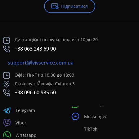
Підписатися
Дистанційні послуги: щодня з 10 до 20
+38 063 243 69 90
support@lvivservice.com.ua
Офіс: Пн-Пт з 10:00 до 18:00
Львів вул. Йосифа Сліпого 3
+38 096 60 985 60
Telegram
Messenger
Viber
TikTok
Whatsapp