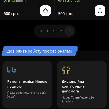
В наявності
В наявності
500 грн.
500 грн.
|<
<
1
2
3
Довіряйте роботу професіоналам
Ремонт техніки Новою
Дистанційна
поштою
комп'ютерна
допомога
Працюємо поштою по всій
Україні
Через TeamViewer або
Anydesk