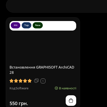
Hit
Top
New
Встановлення GRAPHISOFT ArchiCAD
28
1
Код:Software
В наявності
550 грн.