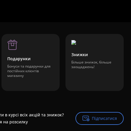
Знижки
Подарунки
Більше знижок, більше
Бонуси та подарунки для
заощаджень!
постійних клієнтів
магазину
и в курсі всіх акцій та знижок?
Підписатися
Підписатися
я на розсилку