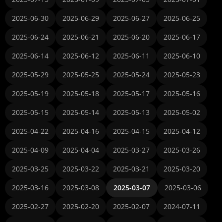
2025-06-30
2025-06-29
2025-06-27
2025-06-25
2025-06-24
2025-06-21
2025-06-20
2025-06-17
2025-06-14
2025-06-12
2025-06-11
2025-06-10
2025-05-29
2025-05-25
2025-05-24
2025-05-23
2025-05-19
2025-05-18
2025-05-17
2025-05-16
2025-05-15
2025-05-14
2025-05-13
2025-05-02
2025-04-22
2025-04-16
2025-04-15
2025-04-12
2025-04-09
2025-04-04
2025-03-27
2025-03-26
2025-03-25
2025-03-22
2025-03-21
2025-03-20
2025-03-16
2025-03-08
2025-03-07
2025-03-06
2025-02-27
2025-02-20
2025-02-07
2024-07-11