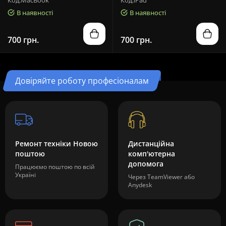
Код:MacBook
Код:iPad
В наявності
В наявності
700 грн.
700 грн.
Довіряйте роботу професіоналам
Ремонт техніки Новою
Дистанційна
поштою
комп'ютерна
допомога
Працюємо поштою по всій
Україні
Через TeamViewer або
Anydesk