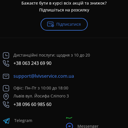
Бажаєте бути в курсі всіх акцій та знижок?
Підпишіться на розсилку
Підписатися
Дистанційні послуги: щодня з 10 до 20
+38 063 243 69 90
support@lvivservice.com.ua
Офіс: Пн-Пт з 10:00 до 18:00
Львів вул. Йосифа Сліпого 3
+38 096 60 985 60
Telegram
Messenger