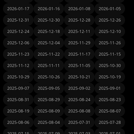
2026-01-17
2026-01-16
2026-01-08
2026-01-05
2025-12-31
2025-12-30
2025-12-28
2025-12-26
2025-12-24
2025-12-18
2025-12-11
2025-12-10
2025-12-06
2025-12-04
2025-11-29
2025-11-26
2025-11-23
2025-11-22
2025-11-17
2025-11-15
2025-11-12
2025-11-11
2025-11-05
2025-10-30
2025-10-29
2025-10-26
2025-10-21
2025-10-19
2025-09-07
2025-09-05
2025-09-02
2025-09-01
2025-08-31
2025-08-29
2025-08-24
2025-08-23
2025-08-19
2025-08-09
2025-08-08
2025-08-07
2025-08-06
2025-08-04
2025-07-31
2025-07-28
2025-07-15
2025-07-09
2025-07-03
2025-07-01