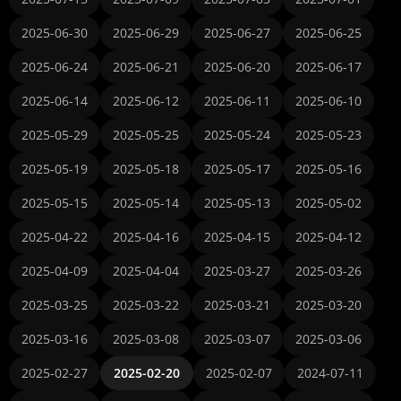
2025-06-30
2025-06-29
2025-06-27
2025-06-25
2025-06-24
2025-06-21
2025-06-20
2025-06-17
2025-06-14
2025-06-12
2025-06-11
2025-06-10
2025-05-29
2025-05-25
2025-05-24
2025-05-23
2025-05-19
2025-05-18
2025-05-17
2025-05-16
2025-05-15
2025-05-14
2025-05-13
2025-05-02
2025-04-22
2025-04-16
2025-04-15
2025-04-12
2025-04-09
2025-04-04
2025-03-27
2025-03-26
2025-03-25
2025-03-22
2025-03-21
2025-03-20
2025-03-16
2025-03-08
2025-03-07
2025-03-06
2025-02-27
2025-02-20
2025-02-07
2024-07-11