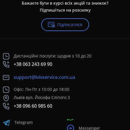
Бажаєте бути в курсі всіх акцій та знижок?
Підпишіться на розсилку
Підписатися
Дистанційні послуги: щодня з 10 до 20
+38 063 243 69 90
support@lvivservice.com.ua
Офіс: Пн-Пт з 10:00 до 18:00
Львів вул. Йосифа Сліпого 3
+38 096 60 985 60
Telegram
Messenger