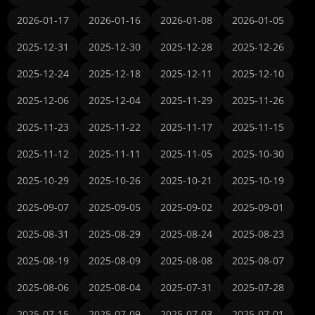
2026-01-17
2026-01-16
2026-01-08
2026-01-05
2025-12-31
2025-12-30
2025-12-28
2025-12-26
2025-12-24
2025-12-18
2025-12-11
2025-12-10
2025-12-06
2025-12-04
2025-11-29
2025-11-26
2025-11-23
2025-11-22
2025-11-17
2025-11-15
2025-11-12
2025-11-11
2025-11-05
2025-10-30
2025-10-29
2025-10-26
2025-10-21
2025-10-19
2025-09-07
2025-09-05
2025-09-02
2025-09-01
2025-08-31
2025-08-29
2025-08-24
2025-08-23
2025-08-19
2025-08-09
2025-08-08
2025-08-07
2025-08-06
2025-08-04
2025-07-31
2025-07-28
2025-07-15
2025-07-09
2025-07-03
2025-07-01