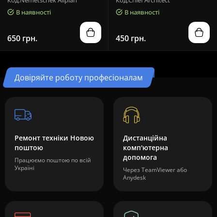
Код:Nemetschek Allplan
Код:Chief Architect
В наявності
В наявності
650 грн.
450 грн.
Довіряйте роботу професіоналам
Ремонт техніки Новою
Дистанційна
поштою
комп'ютерна
допомога
Працюємо поштою по всій
Україні
Через TeamViewer або
Anydesk