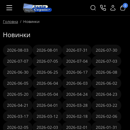
0
Головна
Новинки
Новинки
2026-08-03
2026-08-01
2026-07-31
2026-07-30
2026-07-07
2026-07-05
2026-07-04
2026-07-03
2026-06-30
2026-06-25
2026-06-17
2026-06-08
2026-06-05
2026-06-04
2026-06-03
2026-06-02
2026-05-20
2026-05-04
2026-04-24
2026-04-23
2026-04-21
2026-04-01
2026-03-28
2026-03-22
2026-03-17
2026-03-12
2026-02-18
2026-02-06
2026-02-05
2026-02-03
2026-02-01
2026-01-31