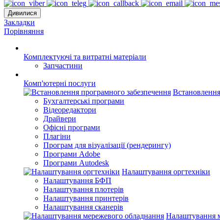
Дивилися
Закладки
Порівняння
Комплектуючі та витратні матеріали
Запчастини
Комп'ютерні послуги
Встановлення
Бухгалтерські програми
Відеоредактори
Драйвери
Офісні програми
Плагіни
Програм для візуалізації (рендерингу)
Програми Adobe
Програми Autodesk
Налаштування оргтехніки
Налаштування БФП
Налаштування плотерів
Налаштування принтерів
Налаштування сканерів
Налаштування 