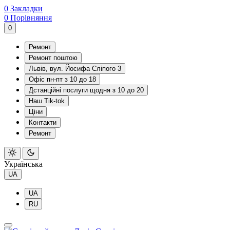
0
Закладки
0
Порівняння
0
Ремонт
Ремонт поштою
Львів, вул. Йосифа Сліпого 3
Офіс пн-пт з 10 до 18
Дстанційні послуги щодня з 10 до 20
Наш Tik-tok
Ціни
Контакти
Ремонт
Українська
UA
UA
RU