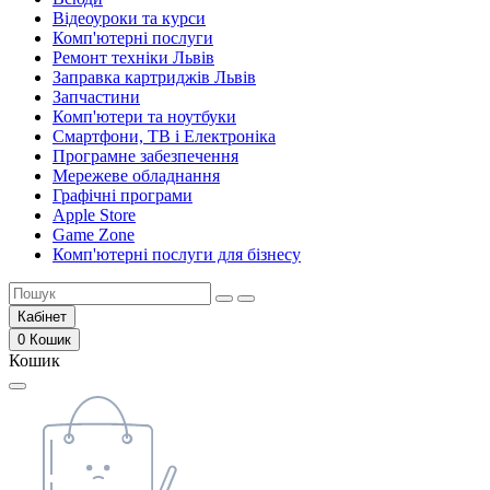
Відеоуроки та курси
Комп'ютерні послуги
Ремонт техніки Львів
Заправка картриджів Львів
Запчастини
Комп'ютери та ноутбуки
Смартфони, ТВ і Електроніка
Програмне забезпечення
Мережеве обладнання
Графічні програми
Apple Store
Game Zone
Комп'ютерні послуги для бізнесу
Кабінет
0
Кошик
Кошик