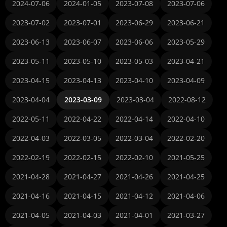
2024-07-06
2024-01-05
2023-07-08
2023-07-06
2023-07-02
2023-07-01
2023-06-29
2023-06-21
2023-06-13
2023-06-07
2023-06-06
2023-05-29
2023-05-11
2023-05-10
2023-05-03
2023-04-21
2023-04-15
2023-04-13
2023-04-10
2023-04-09
2023-04-04
2023-03-09
2023-03-04
2022-08-12
2022-05-11
2022-04-22
2022-04-14
2022-04-10
2022-04-03
2022-03-05
2022-03-04
2022-02-20
2022-02-19
2022-02-15
2022-02-10
2021-05-25
2021-04-28
2021-04-27
2021-04-26
2021-04-25
2021-04-16
2021-04-15
2021-04-12
2021-04-06
2021-04-05
2021-04-03
2021-04-01
2021-03-27