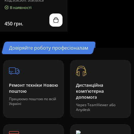
Код:StatSoft Statistica
В наявності
450 грн.
Довіряйте роботу професіоналам
Ремонт техніки Новою
Дистанційна
поштою
комп'ютерна
допомога
Працюємо поштою по всій
Україні
Через TeamViewer або
Anydesk