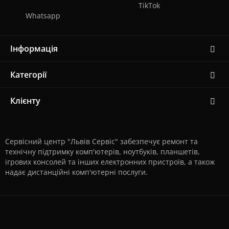
TikTok
Whatsapp
Інформація
Категорії
Клієнту
Сервісний центр "Львів Сервіс" забезпечує ремонт та
технічну підтримку комп'ютерів, ноутбуків, планшетів,
ігрових консолей та інших електронних пристроїв, а також
надає дистанційні комп'ютерні послуги.