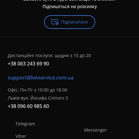
Підпишіться на розсилку
Підписатися
Дистанційні послуги: щодня з 10 до 20
+38 063 243 69 90
support@lvivservice.com.ua
Офіс: Пн-Пт з 10:00 до 18:00
Львів вул. Йосифа Сліпого 3
+38 096 60 985 60
Telegram
Messenger
Viber