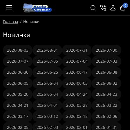
0
Головна
Новинки
Новинки
2026-08-03
2026-08-01
2026-07-31
2026-07-30
2026-07-07
2026-07-05
2026-07-04
2026-07-03
2026-06-30
2026-06-25
2026-06-17
2026-06-08
2026-06-05
2026-06-04
2026-06-03
2026-06-02
2026-05-20
2026-05-04
2026-04-24
2026-04-23
2026-04-21
2026-04-01
2026-03-28
2026-03-22
2026-03-17
2026-03-12
2026-02-18
2026-02-06
2026-02-05
2026-02-03
2026-02-01
2026-01-31