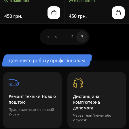
В наявності
В наявності
450 грн.
450 грн.
|<
<
1
2
3
Довіряйте роботу професіоналам
Ремонт техніки Новою
Дистанційна
поштою
комп'ютерна
допомога
Працюємо поштою по всій
Україні
Через TeamViewer або
Anydesk