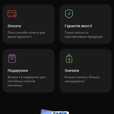
Оплата
Гарантія якості
Різні способи оплати для
Тільки якісна та
вашої зручності
сертифікована продукція
Подарунки
Знижки
Бонуси та подарунки для
Більше знижок, більше
постійних клієнтів
заощаджень!
магазину