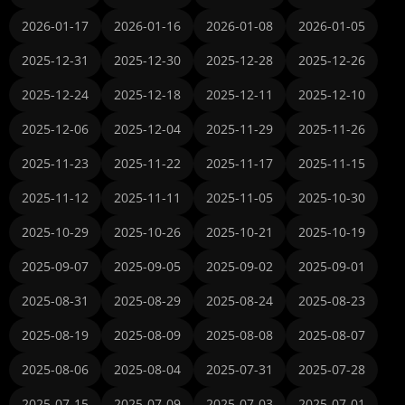
2026-01-17
2026-01-16
2026-01-08
2026-01-05
2025-12-31
2025-12-30
2025-12-28
2025-12-26
2025-12-24
2025-12-18
2025-12-11
2025-12-10
2025-12-06
2025-12-04
2025-11-29
2025-11-26
2025-11-23
2025-11-22
2025-11-17
2025-11-15
2025-11-12
2025-11-11
2025-11-05
2025-10-30
2025-10-29
2025-10-26
2025-10-21
2025-10-19
2025-09-07
2025-09-05
2025-09-02
2025-09-01
2025-08-31
2025-08-29
2025-08-24
2025-08-23
2025-08-19
2025-08-09
2025-08-08
2025-08-07
2025-08-06
2025-08-04
2025-07-31
2025-07-28
2025-07-15
2025-07-09
2025-07-03
2025-07-01