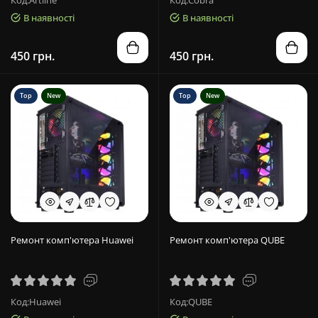
Код:Artline
Код:Cobra
В наявності
В наявності
450 грн.
450 грн.
Top
New
Top
New
Ремонт комп'ютера Huawei
Ремонт комп'ютера QUBE
Код:Huawei
Код:QUBE