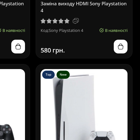
laystation
Заміна виходу HDMI Sony Playstation
4
В наявності
Код:Sony Playstation 4
В наявності
580 грн.
Top
New