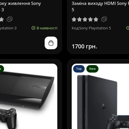
оку живлення Sony
Заміна виходу HDMI Sony P
 3
5
ystation 3
В наявності
Код:Sony Playstation 5
1700 грн.
w
Top
New