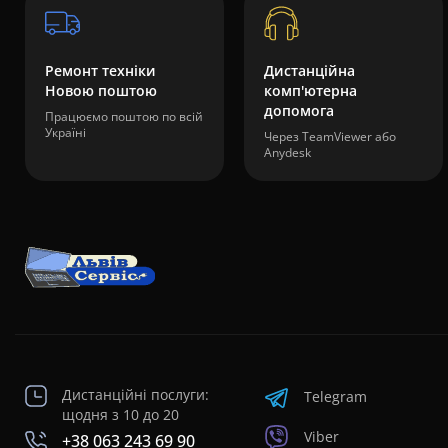
Ремонт техніки
Дистанційна
Новою поштою
комп'ютерна
допомога
Працюємо поштою по всій
Україні
Через TeamViewer або
Anydesk
Дистанційні послуги:
Telegram
щодня з 10 до 20
Viber
+38 063 243 69 90