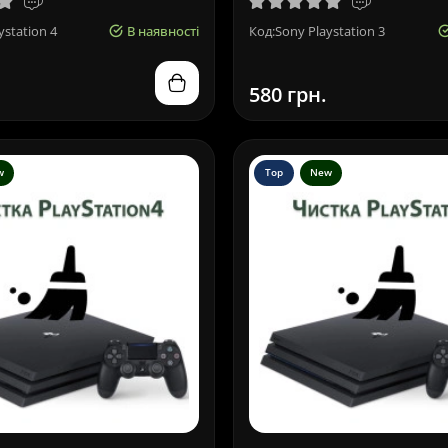
ystation 4
В наявності
Код:Sony Playstation 3
580 грн.
w
Top
New