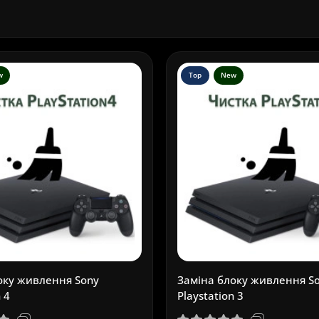
w
Top
New
оку живлення Sony
Заміна блоку живлення S
 4
Playstation 3