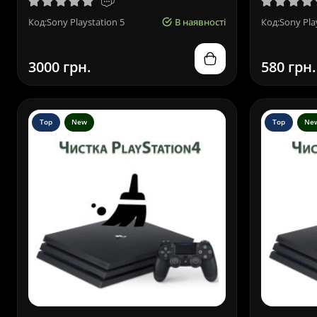
Код:Sony Playstation 5
В наявності
Код:Sony Pla
3000 грн.
580 грн.
Top
New
Top
Ne