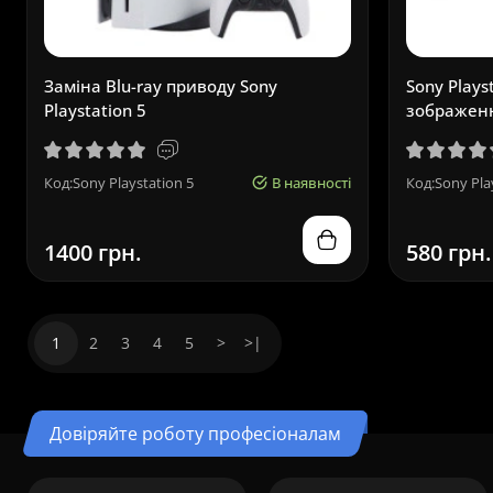
Заміна Blu-ray приводу Sony
Sony Plays
Playstation 5
зображен
Код:Sony Playstation 5
В наявності
Код:Sony Pla
1400 грн.
580 грн.
1
2
3
4
5
>
>|
Довіряйте роботу професіоналам