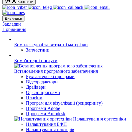
Контакти
Дивилися
Закладки
Порівняння
Комплектуючі та витратні матеріали
Запчастини
Комп'ютерні послуги
Встановлення програмного забезпечення
Бухгалтерські програми
Відеоредактори
Драйвери
Офісні програми
Плагіни
Програм для візуалізації (рендерингу)
Програми Adobe
Програми Autodesk
Налаштування оргтехніки
Налаштування БФП
Налаштування плотерів