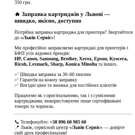
350 грн.
🔥 Заправка картриджів у Львові —
швидко, якісно, доступно
Потрібна заправка картриджа для принтера? Звертайтеся
до
«Львів Сервіс»
!
Ми професійно заправляємо картриджі для принтерів і
БФП усіх відомих брендів:
HP, Canon, Samsung, Brother, Xerox, Epson, Kyocera,
Ricoh, Lexmark, Sharp, Konica Minolta
та інших.
✅ Швидка заправка за 30–60 хвилин
✅ Гарантія на кожну заправку
✅ Вигідні ціни та знижки для постійних клієнтів
Працюємо як з оригінальними, так і з сумісними
картриджами, використовуючи лише сертифіковані
тонери та чорнила.
📞 Телефонуйте:
+38 096 60 985 60
📍 Львів, сервісний центр
«Львів Сервіс»
— довірте
свій друк професіоналам!