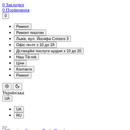
0
Закладки
0
Порівняння
0
Ремонт
Ремонт поштою
Львів, вул. Йосифа Сліпого 3
Офіс пн-пт з 10 до 18
Дстанційні послуги щодня з 10 до 20
Наш Tik-tok
Ціни
Контакти
Ремонт
Українська
UA
UA
RU