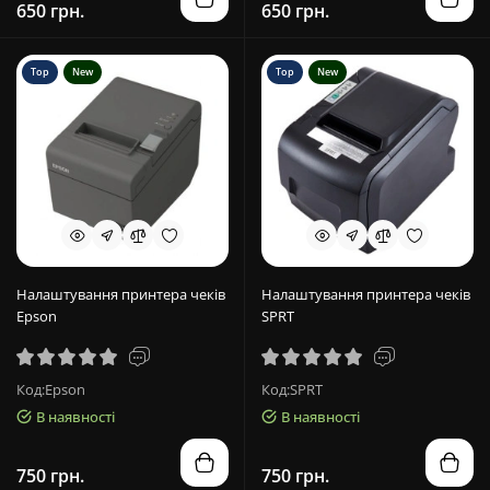
650 грн.
650 грн.
Top
New
Top
New
Налаштування принтера чеків
Налаштування принтера чеків
Epson
SPRT
Код:Epson
Код:SPRT
В наявності
В наявності
750 грн.
750 грн.