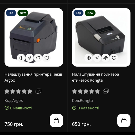
Top
New
Top
New
Налаштування принтера чеків
Налаштування принтера
Argox
етикеток Rongta
Код:Argox
Код:Rongta
В наявності
В наявності
750 грн.
650 грн.