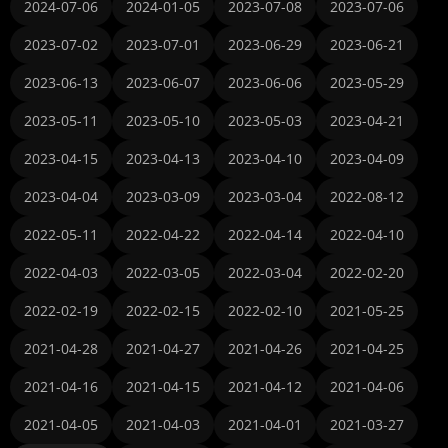
2024-07-06
2024-01-05
2023-07-08
2023-07-06
2023-07-02
2023-07-01
2023-06-29
2023-06-21
2023-06-13
2023-06-07
2023-06-06
2023-05-29
2023-05-11
2023-05-10
2023-05-03
2023-04-21
2023-04-15
2023-04-13
2023-04-10
2023-04-09
2023-04-04
2023-03-09
2023-03-04
2022-08-12
2022-05-11
2022-04-22
2022-04-14
2022-04-10
2022-04-03
2022-03-05
2022-03-04
2022-02-20
2022-02-19
2022-02-15
2022-02-10
2021-05-25
2021-04-28
2021-04-27
2021-04-26
2021-04-25
2021-04-16
2021-04-15
2021-04-12
2021-04-06
2021-04-05
2021-04-03
2021-04-01
2021-03-27