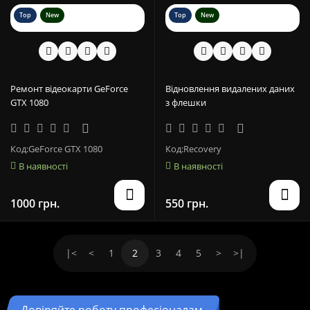
Top
New
Top
New
Ремонт відеокарти GeForce
Відновлення видалених даних
GTX 1080
з флешки
Код:GeForce GTX 1080
Код:Recovery
В наявності
В наявності
1000 грн.
550 грн.
|<
<
1
2
3
4
5
>
>|