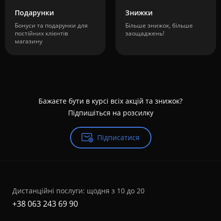
Подарунки
Знижки
Бонуси та подарунки для
Більше знижок, більше
постійних клієнтів
заощаджень!
магазину
Бажаєте бути в курсі всіх акцій та знижок?
Підпишіться на розсилку
Підписатися
Дистанційні послуги: щодня з 10 до 20
+38 063 243 69 90