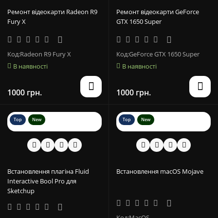
Ремонт відеокарти Radeon R9
Ремонт відеокарти GeForce
Fury X
GTX 1650 Super
Код:Radeon R9 Fury X
Код:GeForce GTX 1650 Super
В наявності
В наявності
1000 грн.
1000 грн.
Top
New
Top
New
Встановлення плагіна Fluid
Встановлення macOS Mojave
Interactive Bool Pro для
Sketchup
Код:MacOS