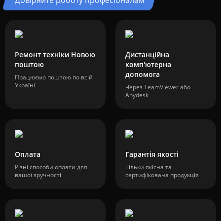
Довіряйте роботу професіоналам
Ремонт техніки Новою
Дистанційна
поштою
комп'ютерна
допомога
Працюємо поштою по всій
Україні
Через TeamViewer або
Anydesk
Оплата
Гарантія якості
Різні способи оплати для
Тільки якісна та
вашої зручності
сертифікована продукція