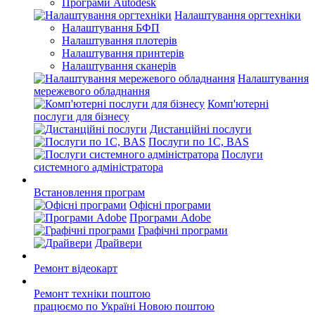
Програми Autodesk
Налаштування оргтехніки
Налаштування БФП
Налаштування плотерів
Налаштування принтерів
Налаштування сканерів
Налаштування
мережевого обладнання
Комп'ютерні
послуги для бізнесу
Дистанційні послуги
Послуги по 1С, BAS
Послуги
системного адміністратора
Встановлення програм
Офісні програми
Програми Adobe
Графічні програми
Драйвери
Ремонт відеокарт
Ремонт техніки поштою
працюємо по Україні Новою поштою