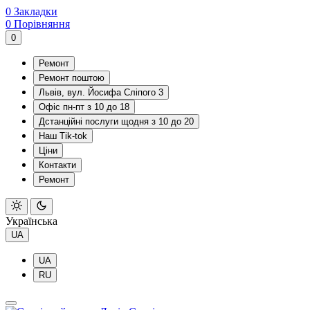
0
Закладки
0
Порівняння
0
Ремонт
Ремонт поштою
Львів, вул. Йосифа Сліпого 3
Офіс пн-пт з 10 до 18
Дстанційні послуги щодня з 10 до 20
Наш Tik-tok
Ціни
Контакти
Ремонт
Українська
UA
UA
RU